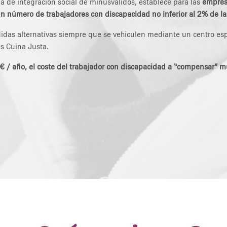
 de integración social de minusválidos, establece para las
empres
un número de trabajadores con discapacidad no inferior al 2% de la 
idas alternativas siempre que se vehiculen mediante un centro espe
es Cuina Justa.
 € / año, el coste del trabajador con discapacidad a “compensar” mul