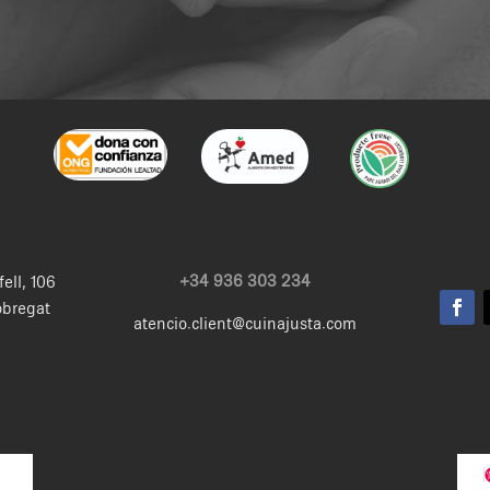
+34 936 303 234
fell, 106
obregat
atencio.client@cuinajusta.com