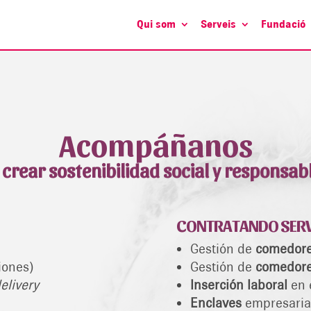
Qui som
Serveis
Fundació
Acompáñanos
 crear sostenibilidad social y responsab
CONTRATANDO SERV
Gestión de
comedore
iones
)
Gestión de
comedore
elivery
Inserción laboral
en 
Enclaves
empresaria