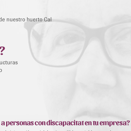
de nuestro huerto Cal
?
ructuras
o
 a personas con discapacitat en tu empresa?