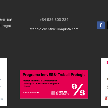
+34 936 303 234
fell, 106
obregat
atencio.client@cuinajusta.com