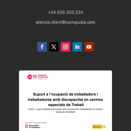
+34 936 303 234
atencio.client@cuinajusta.com