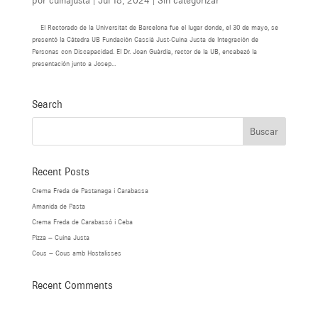
por
cuinajusta
|
Jul 18, 2024
|
Sin categorizar
El Rectorado de la Universitat de Barcelona fue el lugar donde, el 30 de mayo, se
presentó la Cátedra UB Fundación Cassià Just-Cuina Justa de Integración de
Personas con Discapacidad. El Dr. Joan Guàrdia, rector de la UB, encabezó la
presentación junto a Josep...
Search
Recent Posts
Crema Freda de Pastanaga i Carabassa
Amanida de Pasta
Crema Freda de Carabassó i Ceba
Pizza – Cuina Justa
Cous – Cous amb Hostalisses
Recent Comments