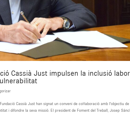
ció Cassià Just impulsen la inclusió labor
lnerabilitat
gorizar
Fundació Cassià Just han signat un conveni de col·laboració amb l’objectiu de
titat i difondre la seva missió. El president de Foment del Treball, Josep Sánch