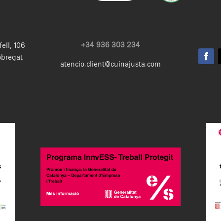
+34 936 303 234
fell, 106
obregat
atencio.client@cuinajusta.com