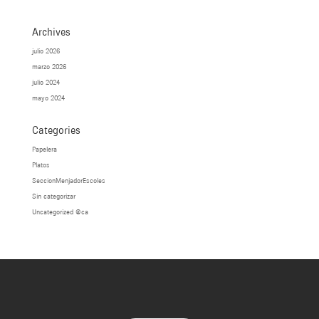
Archives
julio 2026
marzo 2026
julio 2024
mayo 2024
Categories
Papelera
Platos
SeccionMenjadorEscoles
Sin categorizar
Uncategorized @ca