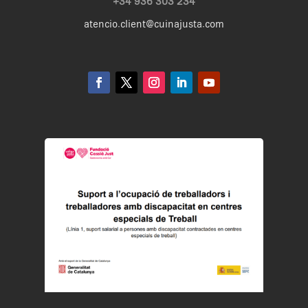
+34 936 303 234
atencio.client@cuinajusta.com