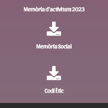
Memòria d’activitats 2023

Memòria Social

Codi Ètic