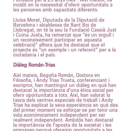
incidit en la necessitat d’oferir oportunitats a
les persones amb capacitats diferents.
Lluïsa Moret, Diputada de la Diputació de
Barcelona i alcaldessa de Sant Boi de
Llobregat, on té la seu la Fundació Cassià Just
i Cuina Justa, ha remarcat que “és un orgull i
un reconeixement participar en aquesta
celebració” alhora que ha destacat que el
projecte és “un exemple i un referent” per a la
ciutadania i el país.
Diàleg Román-Trias
Així mateix, Begoña Román, Doctora en
Filosofia, i Andy Trias Trueta, conferenciant i
escriptor, han mantingut un diàleg en què han
destacat la importància d’una ètica social per
oferir oportunitats a tots. Així, han valorat la
tasca dels centres especials de treball i Andy
Trias ha explicat la seva experiència en què des
del primer moment va esforçar-se per tenir una
vida econòmicament independent per ser
realment independent. Ambdós han destacat
la importància de l’aposta de la societat i les
empreses perquè ofereixin oportunitats a les