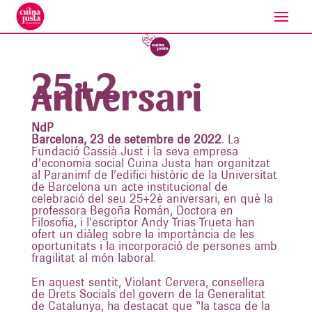
25+2
Aniversari
NdP
Barcelona, 23 de setembre de 2022
. La
Fundació Cassià Just i la seva empresa
d’economia social Cuina Justa han organitzat
al Paranimf de l’edifici històric de la Universitat
de Barcelona un acte institucional de
celebració del seu 25+2è aniversari, en què la
professora Begoña Román, Doctora en
Filosofia, i l’escriptor Andy Trias Trueta han
ofert un diàleg sobre la importància de les
oportunitats i la incorporació de persones amb
fragilitat al món laboral.
En aquest sentit, Violant Cervera, consellera
de Drets Socials del govern de la Generalitat
de Catalunya, ha destacat que “la tasca de la