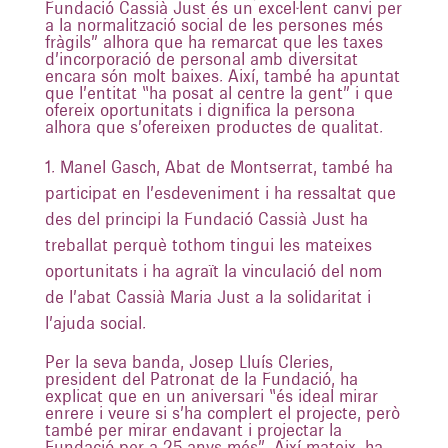
Fundació Cassià Just és un excel·lent canvi per
a la normalització social de les persones més
fràgils” alhora que ha remarcat que les taxes
d’incorporació de personal amb diversitat
encara són molt baixes. Així, també ha apuntat
que l’entitat “ha posat al centre la gent” i que
ofereix oportunitats i dignifica la persona
alhora que s’ofereixen productes de qualitat.
Manel Gasch, Abat de Montserrat, també ha
participat en l’esdeveniment i ha ressaltat que
des del principi la Fundació Cassià Just ha
treballat perquè tothom tingui les mateixes
oportunitats i ha agraït la vinculació del nom
de l’abat Cassià Maria Just a la solidaritat i
l’ajuda social.
Per la seva banda, Josep Lluís Cleries,
president del Patronat de la Fundació, ha
explicat que en un aniversari “és ideal mirar
enrere i veure si s’ha complert el projecte, però
també per mirar endavant i projectar la
Fundació per a 25 anys més”. Així mateix, ha