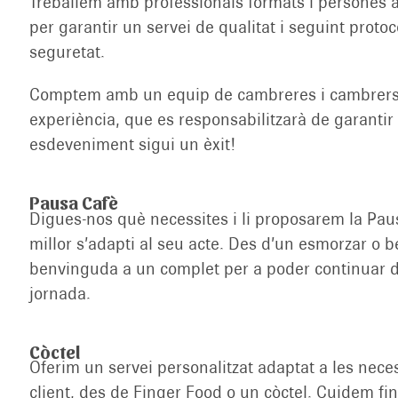
Treballem amb professionals formats i persones a
per garantir un servei de qualitat i seguint protoc
seguretat.
Comptem amb un equip de cambreres i cambrer
experiència, que es responsabilitzarà de garantir
esdeveniment sigui un èxit!
Pausa Cafè
Digues-nos què necessites i li proposarem la Pa
millor s’adapti al seu acte. Des d’un esmorzar o b
benvinguda a un complet per a poder continuar 
jornada.
Còctel
Oferim un servei personalitzat adaptat a les nece
client, des de Finger Food o un còctel. Cuidem fins