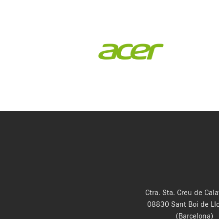
Ctra. Sta. Creu de Cala
08830 Sant Boi de Ll
(Barcelona)