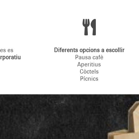

ies es
Diferents opcions a escollir
rporatiu
Pausa cafè
Aperitius
Còctels
Pícnics