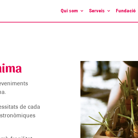
Qui som
Serveis
Fundació
nima
deveniments
na.
essitats de cada
gastronòmiques