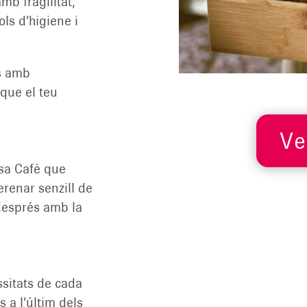
mb fragilitat,
ols d’higiene i
s amb
 que el teu
Ve
usa Cafè que
erenar senzill de
després amb la
ssitats de cada
 a l’últim dels