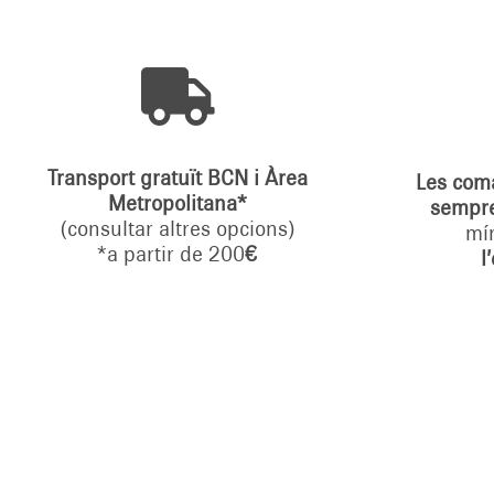

Transport gratuït BCN i Àrea
Les co
Metropolitana*
sempr
(consultar altres opcions)
mí
*a partir de 200
€
l