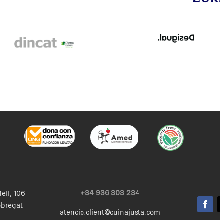
+34 936 303 234
fell, 106
obregat
atencio.client@cuinajusta.com