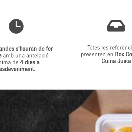


Totes les referènc
mandes
s’hauran de fer
presenten en
Box Co
e
amb una antelació
Cuina Justa
nima de
4 dies a
’esdeveniment.