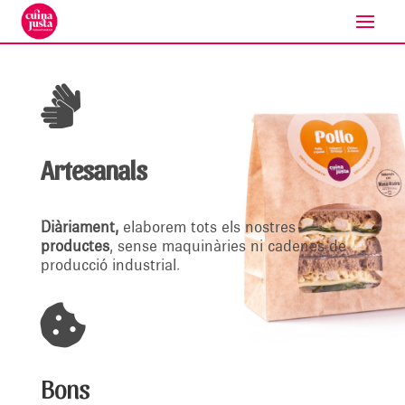

Artesanals
Diàriament,
elaborem tots els nostres
productes
, sense maquinàries ni cadenes de
producció industrial.

Bons