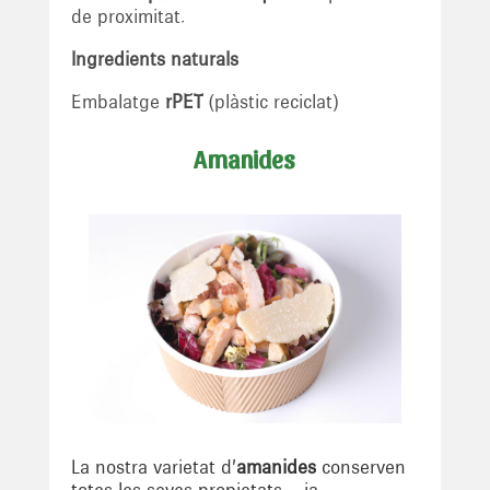
de proximitat.
Ingredients naturals
Embalatge
rPET
(plàstic reciclat)
Amanides
La nostra varietat d’
amanides
conserven
totes les seves
propietats,
ja