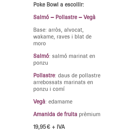
Poke Bowl a escollir:
Salmó –
Pollastre – Vegà
Base: arròs, alvocat,
wakame, raves i blat de
moro
Salmó
: s
almó marinat en
ponzu
Pollastre
: d
aus de pollastre
arrebossats marinats en
ponzu i comí
Vegà
: e
damame
Amanida de fruita
prèmium
19,95 € + IVA