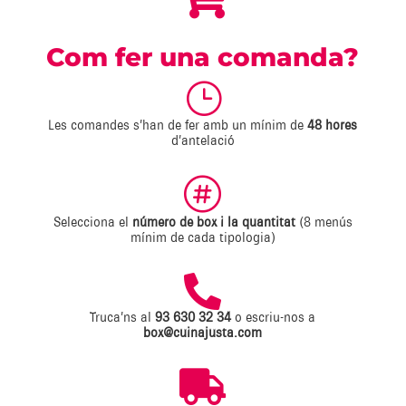
Com fer una comanda?
}
Les comandes s’han de fer amb un mínim de
48 hores
d’antelació

Selecciona el
número de box i la quantitat
(8 menús
mínim de cada tipologia)

Truca’ns al
93 630 32 34
o escriu-nos a
box@cuinajusta.com
