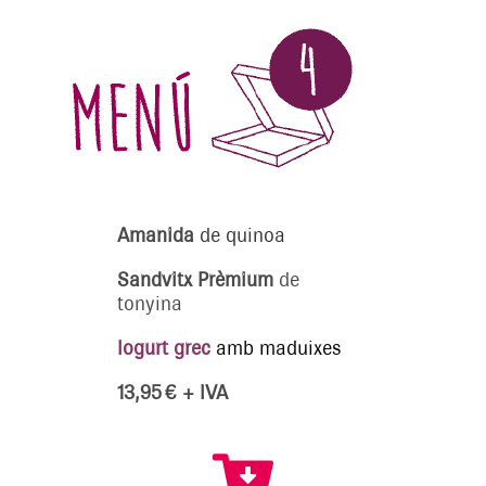
Amanida
de quinoa
Sandvitx Prèmium
de
tonyina
Iogurt grec
amb maduixes
13,95 € + IVA
