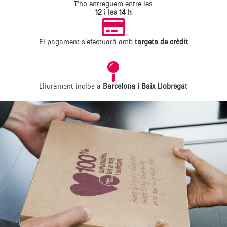
T’ho entreguem entre les
12 i les 14 h

El pagament s’efectuarà amb
targeta de crèdit

Lliurament inclòs a
Barcelona i Baix Llobregat