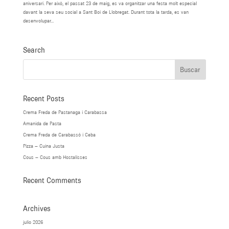
aniversari. Per això, el passat 23 de maig, es va organitzar una festa molt especial
davant la seva seu social a Sant Boi de Llobregat. Durant tota la tarda, es van
desenvolupar...
Search
Recent Posts
Crema Freda de Pastanaga i Carabassa
Amanida de Pasta
Crema Freda de Carabassó i Ceba
Pizza – Cuina Justa
Cous – Cous amb Hostalisses
Recent Comments
Archives
julio 2026