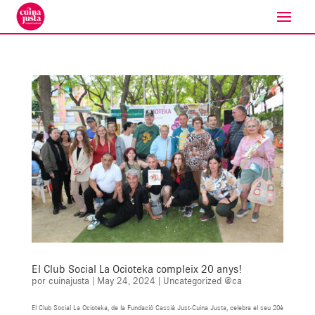
El Club Social La Ocioteka compleix 20 anys!
por
cuinajusta
|
May 24, 2024
|
Uncategorized @ca
El Club Social La Ocioteka, de la Fundació Cassià Just-Cuina Justa, celebra el seu 20è